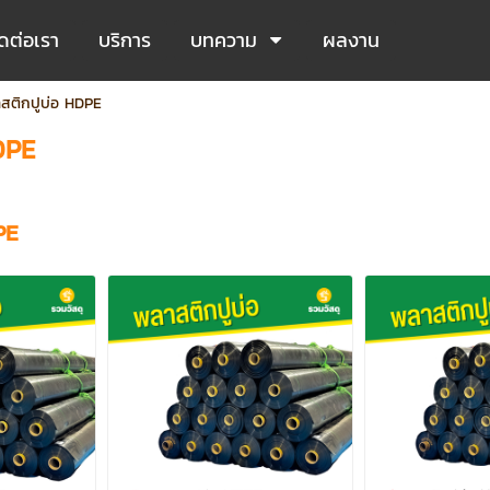
ิดต่อเรา
บริการ
บทความ
ผลงาน
สติกปูบ่อ HDPE
DPE
PE