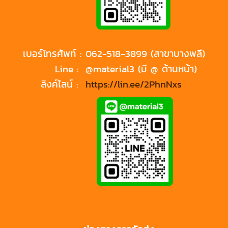
เบอร์โทรศัพท์ :
062-518-3899 (สาขาบางพลี)
Line :
@material3 (มี @ ด้านหน้า)
ลิงค์ไลน์ :
https://lin.ee/2PhnNxs