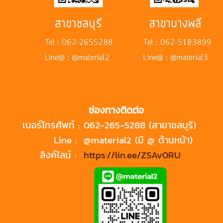
ช่องทางติดต่อ
เบอร์โทรศัพท์ :
062-265-5288 (สาขาชลบุรี)
Line :
@material2 (มี @ ด้านหน้า)
ลิงค์ไลน์ :
https://lin.ee/ZSAv0RU