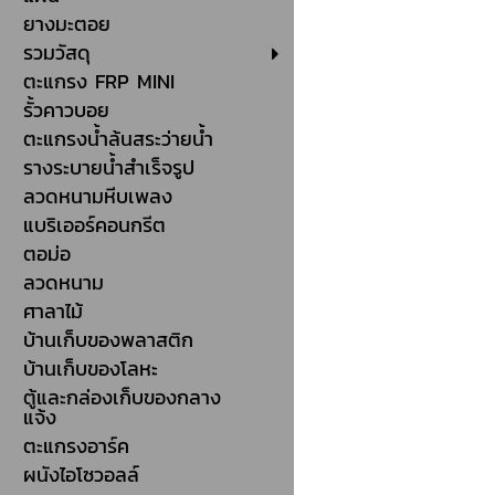
ยางมะตอย
รวมวัสดุ
ตะแกรง FRP MINI
รั้วคาวบอย
ตะแกรงน้ำล้นสระว่ายน้ำ
รางระบายน้ำสำเร็จรูป
ลวดหนามหีบเพลง
แบริเออร์คอนกรีต
ตอม่อ
ลวดหนาม
ศาลาไม้
บ้านเก็บของพลาสติก
บ้านเก็บของโลหะ
ตู้และกล่องเก็บของกลาง
แจ้ง
ตะแกรงอาร์ค
ผนังไอโซวอลล์