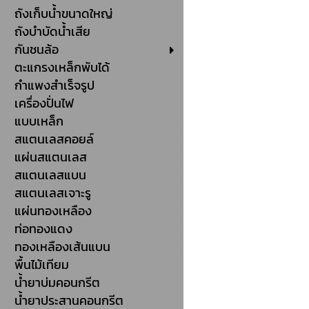
ถังเก็บน้ำขนาดใหญ่
ถังบำบัดน้ำเสีย
กันชนล้อ
ตะแกรงเหล็กพับได้
กำแพงสำเร็จรูป
เครื่องปั่นไฟ
แบบเหล็ก
สแตนเลสคอยล์
แผ่นสแตนเลส
สแตนเลสแบน
สแตนเลสเจาะรู
แผ่นทองเหลือง
ท่อทองแดง
ทองเหลืองเส้นแบน
พื้นไม้เทียม
น้ำยาบ่มคอนกรีต
น้ำยาประสานคอนกรีต