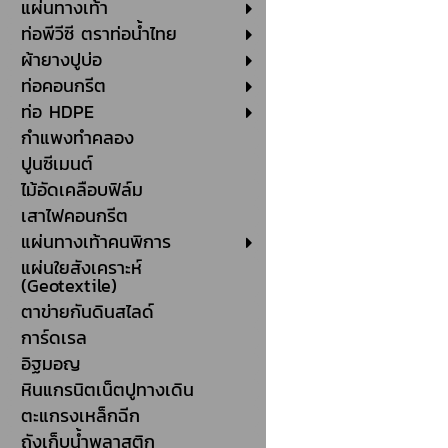
แผ่นทางเท้า
ท่อพีวีซี ตราท่อน้ำไทย
ผ้ายางปูบ่อ
ท่อคอนกรีต
ท่อ HDPE
กำแพงทำคลอง
ปูนซีเมนต์
ไม้อัดเคลือบฟิล์ม
เสาไฟคอนกรีต
แผ่นทางเท้าคนพิการ
แผ่นใยสังเคราะห์
(Geotextile)
ตาข่ายกันดินสไลด์
การ์ดเรล
อิฐมอญ
หินแกรนิตเน็ตปูทางเดิน
ตะแกรงเหล็กฉีก
ถังเก็บน้ำพลาสติก