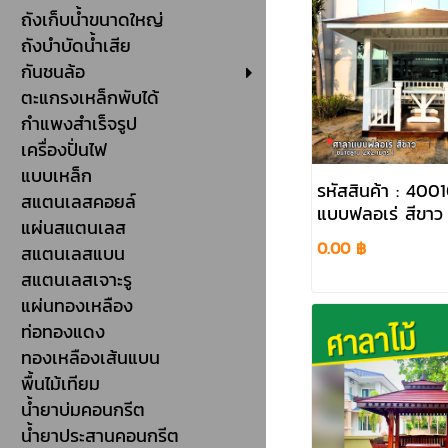
ถังเก็บน้ำขนาดใหญ่
ถังบำบัดน้ำเสีย
กันชนล้อ
ตะแกรงเหล็กพับได้
กำแพงสำเร็จรูป
เครื่องปั่นไฟ
แบบเหล็ก
รหัสสินค้า : 400
สแตนเลสคอยล์
แบบฟลอเร่ สีขาว
แผ่นสแตนเลส
เมตร
0.00 ฿
สแตนเลสแบน
สแตนเลสเจาะรู
แผ่นทองเหลือง
ท่อทองแดง
ทองเหลืองเส้นแบน
พื้นไม้เทียม
น้ำยาบ่มคอนกรีต
น้ำยาประสานคอนกรีต