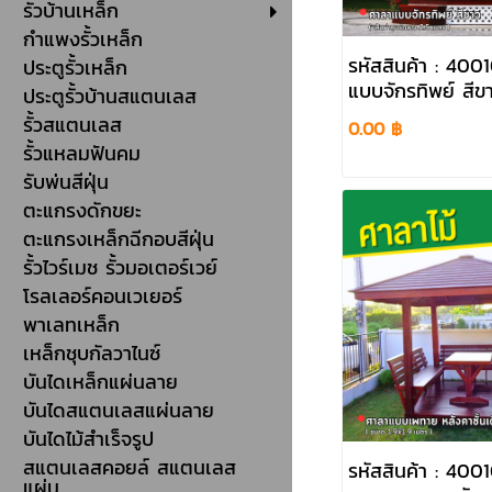
รั้วบ้านเหล็ก
กำแพงรั้วเหล็ก
รหัสสินค้า : 400
ประตูรั้วเหล็ก
แบบจักรทิพย์ สีขา
ประตูรั้วบ้านสแตนเลส
ศูนย์กลาง 2.5 เม
รั้วสแตนเลส
0.00 ฿
รั้วแหลมฟันคม
รับพ่นสีฝุ่น
ตะแกรงดักขยะ
ตะแกรงเหล็กฉีกอบสีฝุ่น
รั้วไวร์เมช รั้วมอเตอร์เวย์
โรลเลอร์คอนเวเยอร์
พาเลทเหล็ก
เหล็กชุบกัลวาไนซ์
บันไดเหล็กแผ่นลาย
บันไดสแตนเลสแผ่นลาย
บันไดไม้สำเร็จรูป
สแตนเลสคอยล์ สแตนเลส
รหัสสินค้า : 40
แผ่น