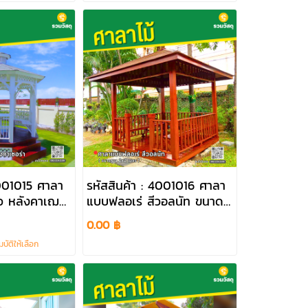
4001015 ศาลา
รหัสสินค้า : 4001016 ศาลา
าว หลังคาเฌอ
แบบฟลอเร่ สีวอลนัท ขนาด
ย์กลางฐาน 3
2x2 เมตร
0.00 ฿
ัติให้เลือก