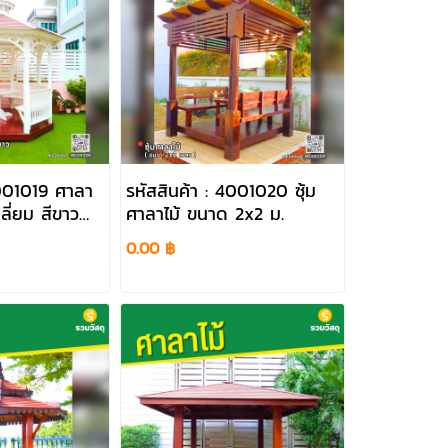
4001019 ศาลา
รหัสสินค้า : 4001020 ซุ้ม
ลี่ยม สีขาว
ศาลาไม้ ขนาด 2x2 ม.
างฐาน 2.5
0.00 ฿