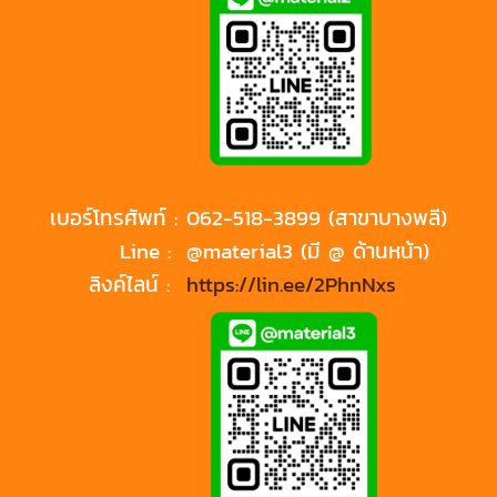
เบอร์โทรศัพท์ :
062-518-3899 (สาขาบางพลี)
Line :
@material3 (มี @ ด้านหน้า)
ลิงค์ไลน์ :
https://lin.ee/2PhnNxs