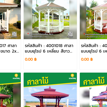
1017 ศาลา
รหัสสินค้า : 4001018 ศาลา
รหัสสินค้า : 
 ขนาด 2x2
แบบยุโรป 6 เหลี่ยม สีขาว
แบบยุโรป 6 เห
เส้นผ่าศูนย์กลางฐาน 2 เมตร
เส้นผ่าศูนย์กล
0.00 ฿
0.00 ฿
เมตร