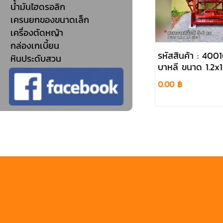
น้ำมันไฮดรอลิก
เครนยกของขนาดเล็ก
เครื่องตัดหญ้า
กล่องเกเบี้ยน
รหัสสินค้า : 400
หินประดับสวน
บาหลี ขนาด 1.2x1
0.00 ฿