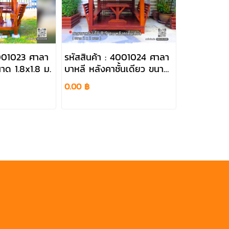
4001023 ศาลา
รหัสสินค้า : 4001024 ศาลา
าด 1.8x1.8 ม.
บาหลี หลังคาชั้นเดียว ขนาด
2x2 ม.
0.00 ฿