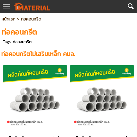
หน้าแรก
>
ท่อคอนกรีต
ท่อคอนกรีต
Tags:
ท่อคอนกรีต
ท่อคอนกรีตไม่เสริมเหล็ก คมล.