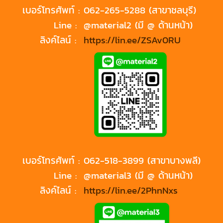
เบอร์โทรศัพท์ :
062-265-5288 (สาขาชลบุรี)
Line :
@material2 (มี @ ด้านหน้า)
ลิงค์ไลน์ :
https://lin.ee/ZSAv0RU
เบอร์โทรศัพท์ :
062-518-3899 (สาขาบางพลี)
Line :
@material3 (มี @ ด้านหน้า)
ลิงค์ไลน์ :
https://lin.ee/2PhnNxs