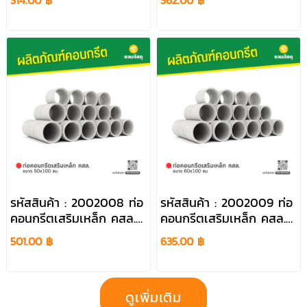
314.00 ฿
362.00 ฿
รหัสสินค้า : 2002008 ท่อ
รหัสสินค้า : 2002009 ท่อ
คอนกรีตเสริมเหล็ก คสล.
คอนกรีตเสริมเหล็ก คสล.
ขนาด 50 x 100 ซม.
ขนาด 60 x 100 ซม.
501.00 ฿
635.00 ฿
ดูเพิ่มเติม