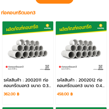
ท่อคอนกรีตมอก3
รหัสสินค้า : 2002011 ท่อ
รหัสสินค้า : 2002012 ท่อ
คอนกรีตมอก3 ขนาด 0.30
คอนกรีตมอก3 ขนาด 0.40
ม.
ม.
362.00 ฿
458.00 ฿