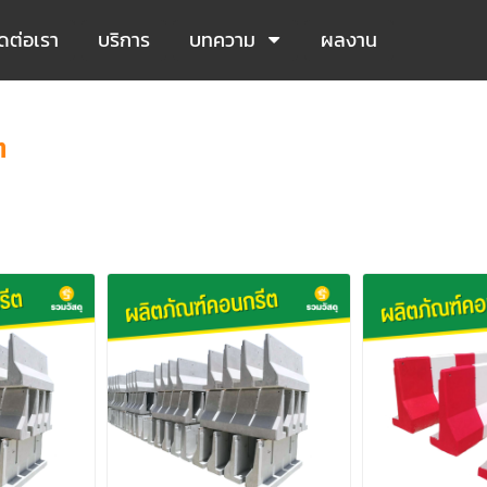
ิดต่อเรา
บริการ
บทความ
ผลงาน
ต