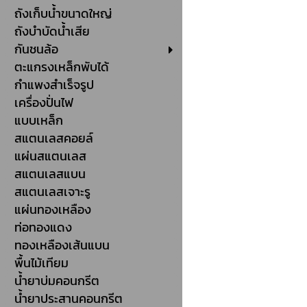
ถังเก็บน้ำขนาดใหญ่
ถังบำบัดน้ำเสีย
กันชนล้อ
ตะแกรงเหล็กพับได้
กำแพงสำเร็จรูป
เครื่องปั่นไฟ
แบบเหล็ก
สแตนเลสคอยล์
แผ่นสแตนเลส
สแตนเลสแบน
สแตนเลสเจาะรู
แผ่นทองเหลือง
ท่อทองแดง
ทองเหลืองเส้นแบน
พื้นไม้เทียม
น้ำยาบ่มคอนกรีต
น้ำยาประสานคอนกรีต