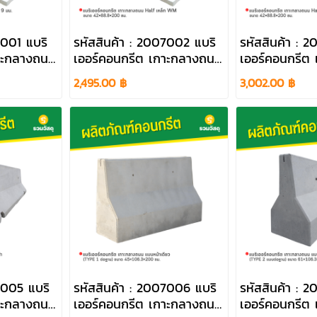
7001 แบริ
รหัสสินค้า : 2007002 แบริ
รหัสสินค้า : 
าะกลางถนน
เออร์คอนกรีต เกาะกลางถนน
เออร์คอนกรีต
8.8x200
Half ขนาด 42x88.8x200
Half ขนาด 4
2,495.00 ฿
3,002.00 ฿
ซม. เหล็ก WM
ซม. ทาสีขาวเเ
7005 แบริ
รหัสสินค้า : 2007006 แบริ
รหัสสินค้า : 
าะกลางถนน
เออร์คอนกรีต เกาะกลางถนน
เออร์คอนกรีต