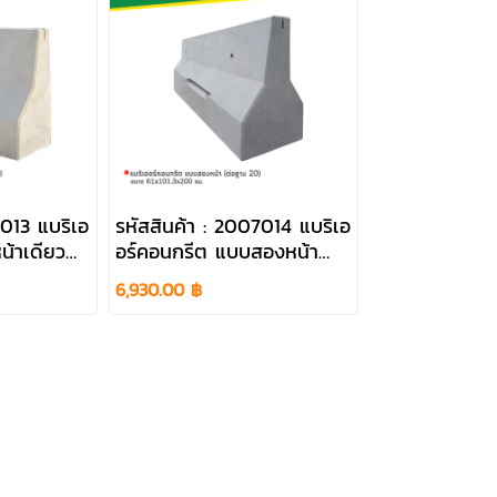
7013 แบริเอ
รหัสสินค้า : 2007014 แบริเอ
น้าเดียว
อร์คอนกรีต แบบสองหน้า
ด
(ต่อฐาน 20) ขนาด
6,930.00 ฿
.
61x101.3x200 ซม.