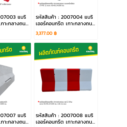
2007003 แบริ
รหัสสินค้า : 2007004 แบริ
 เกาะกลางถนน
เออร์คอนกรีต เกาะกลางถนน
2x88.8x200
เเบบหน้าเดียว (TYPE 1)
3,377.00 ฿
ดง
ขนาด 45×81.3×200 ซม.
2007007 แบริ
รหัสสินค้า : 2007008 แบริ
 เกาะกลางถนน
เออร์คอนกรีต เกาะกลางถนน