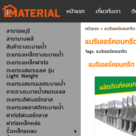
หน้าแรก
เกี่ยวกับเรา
ต
หน้าแรก
>
แบริเออร์คอนกรีต
สาขาชลบุรี
สาขาบางพลี
แบริเออร์คอนกรี
สินค้ารางระบายน้ำ
Tags:
แบริเออร์คอนกรีต
ตะแกรงเหล็กรางระบายน้ำ
ตะแกรงเหล็กฝาท่อ
แบริเออร์คอนกรีต
ตะแกรงสแตนเลส รุ่น
Light Weight
ตะแกรงสแตนเลสระบายน้ำ
ถาดรางระบายน้ำสแตนเลส
ตะแกรงไฟเบอร์กลาส
ตะแกรงพลาสติกระบายน้ำ
ฝาท่อไฟเบอร์กลาส
ฝาท่อเหล็กหล่อ
รั้วเหล็กแหลม