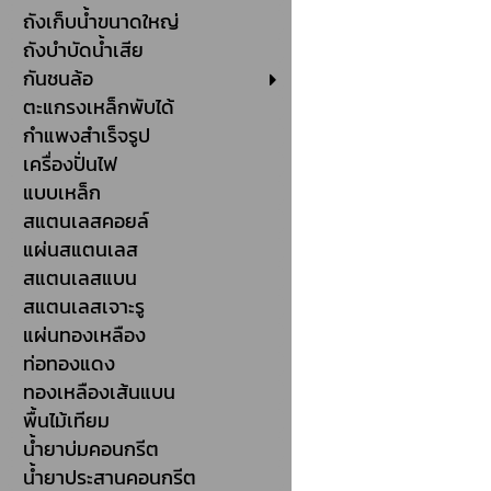
ถังเก็บน้ำขนาดใหญ่
ถังบำบัดน้ำเสีย
กันชนล้อ
ตะแกรงเหล็กพับได้
กำแพงสำเร็จรูป
เครื่องปั่นไฟ
แบบเหล็ก
สแตนเลสคอยล์
แผ่นสแตนเลส
สแตนเลสแบน
สแตนเลสเจาะรู
แผ่นทองเหลือง
ท่อทองแดง
ทองเหลืองเส้นแบน
พื้นไม้เทียม
น้ำยาบ่มคอนกรีต
น้ำยาประสานคอนกรีต