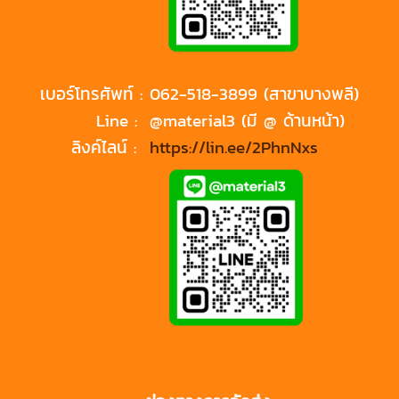
เบอร์โทรศัพท์ :
062-518-3899 (สาขาบางพลี)
Line :
@material3 (มี @ ด้านหน้า)
ลิงค์ไลน์ :
https://lin.ee/2PhnNxs