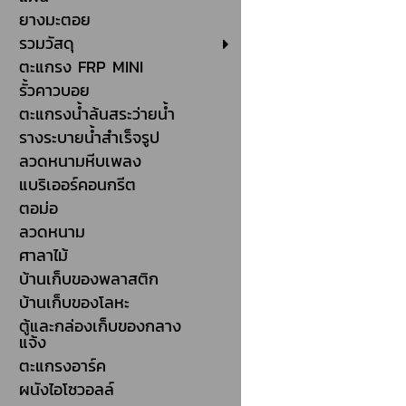
ยางมะตอย
รวมวัสดุ
ตะแกรง FRP MINI
รั้วคาวบอย
ตะแกรงน้ำล้นสระว่ายน้ำ
รางระบายน้ำสำเร็จรูป
ลวดหนามหีบเพลง
แบริเออร์คอนกรีต
ตอม่อ
ลวดหนาม
ศาลาไม้
บ้านเก็บของพลาสติก
บ้านเก็บของโลหะ
ตู้และกล่องเก็บของกลาง
แจ้ง
ตะแกรงอาร์ค
ผนังไอโซวอลล์