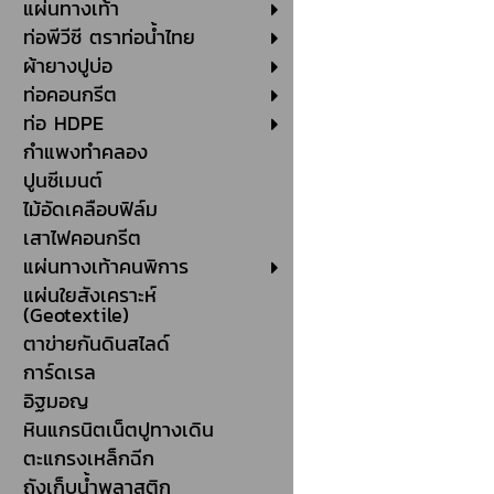
แผ่นทางเท้า
ท่อพีวีซี ตราท่อน้ำไทย
ผ้ายางปูบ่อ
ท่อคอนกรีต
ท่อ HDPE
กำแพงทำคลอง
ปูนซีเมนต์
ไม้อัดเคลือบฟิล์ม
เสาไฟคอนกรีต
แผ่นทางเท้าคนพิการ
แผ่นใยสังเคราะห์
(Geotextile)
ตาข่ายกันดินสไลด์
การ์ดเรล
อิฐมอญ
หินแกรนิตเน็ตปูทางเดิน
ตะแกรงเหล็กฉีก
ถังเก็บน้ำพลาสติก