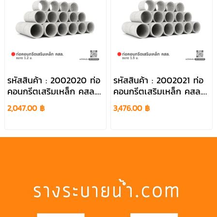
รหัสสินค้า : 2002020 ท่อ
รหัสสินค้า : 2002021 ท่อ
คอนกรีตเสริมเหล็ก คสล.
คอนกรีตเสริมเหล็ก คสล.
ขนาด 1.2 ม.
ขนาด 1.5 ม.
2,047.00 ฿
3,476.00 ฿