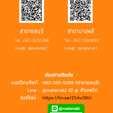
ช่องทางติดต่อ
เบอร์โทรศัพท์ :
062-265-5288 (สาขาชลบุรี)
Line :
@material2 (มี @ ด้านหน้า)
ลิงค์ไลน์ :
https://lin.ee/ZSAv0RU