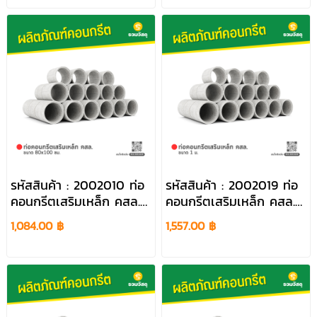
รหัสสินค้า : 2002010 ท่อ
รหัสสินค้า : 2002019 ท่อ
คอนกรีตเสริมเหล็ก คสล.
คอนกรีตเสริมเหล็ก คสล.
ขนาด 80 x 100 ซม.
ขนาด 1 ม.
1,084.00 ฿
1,557.00 ฿