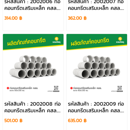
รหัสสินค้า : 2002006 ท่อ
รหัสสินค้า : 2002007 ท่อ
คอนกรีตเสริมเหล็ก คสล.
คอนกรีตเสริมเหล็ก คสล.
ขนาด 30 x 100 ซม.
ขนาด 40 x 100 ซม.
314.00 ฿
362.00 ฿
รหัสสินค้า : 2002008 ท่อ
รหัสสินค้า : 2002009 ท่อ
คอนกรีตเสริมเหล็ก คสล.
คอนกรีตเสริมเหล็ก คสล.
ขนาด 50 x 100 ซม.
ขนาด 60 x 100 ซม.
501.00 ฿
635.00 ฿