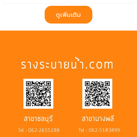
ดูเพิ่มเติม