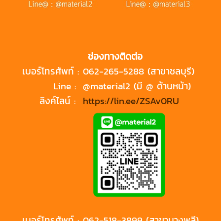
ช่องทางติดต่อ
เบอร์โทรศัพท์ :
062-265-5288 (สาขาชลบุรี)
Line :
@material2 (มี @ ด้านหน้า)
ลิงค์ไลน์ :
https://lin.ee/ZSAv0RU
เบอร์โทรศัพท์ :
062-518-3899 (สาขาบางพลี)