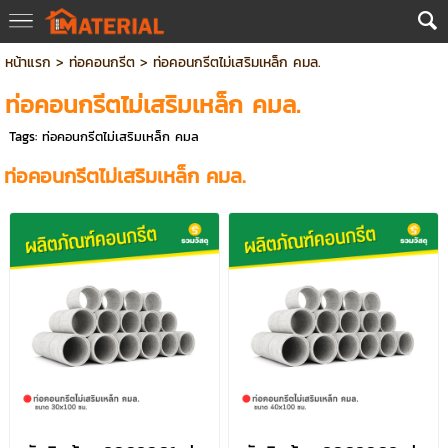
หน้าแรก
>
ท่อคอนกรีต
>
ท่อคอนกรีตไม่เสริมเหล็ก คมล.
ท่อคอนกรีตไม่เสริมเหล็ก คมล.
Tags:
ท่อคอนกรีตไม่เสริมเหล็ก คมล
ท่อคอนกรีตไม่เสริมเหล็ก คมล.