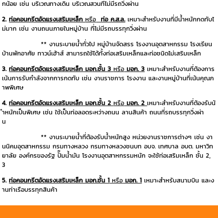
กน้อย เช่น บริเวณทางเดิน บริเวณสวนที่ไม่มีรถวิ่งผ่าน
2.
ท่อคอนกรีตอัดแรงเสริมเหล็ก
หรือ
ท่อ ค.ส.ล.
เหมาะสำหรับงานที่มีน้ำหนักกดทับไ
ม่มาก เช่น งานถนนภายในหมู่บ้าน ที่ไม่มีรถบรรทุกวิ่งผ่าน
** งานระบายน้ำทั่วไป หมู่บ้านจัดสรร โรงงานอุตสาหกรรม โรงเรียน
บ้านพักอาศัย ทาวน์เฮ้าส์ สามารถใช้ได้ทั้งท่อเสริมเหล็กและท่อชนิดไม่เสริมเหล็ก
3.
ท่อคอนกรีตอัดแรงเสริมเหล็ก มอก.ชั้น 3
หรือ
มอก. 3
เหมาะสำหรับงานที่ต้องการ
เน้นการรับกำลังจากการกดทับ เช่น งานราชการ โรงงาน และงานหมู่บ้านที่เน้นคุณภ
าพพิเศษ
4.
ท่อคอนกรีตอัดแรงเสริมเหล็ก มอก.ชั้น 2
หรือ
มอก. 2
เหมาะสำหรับงานที่ต้องรับน้
ำหนักเป็นพิเศษ เช่น ใช้เป็นท่อลอดระหว่างถนน ลานสินค้า ถนนที่รถบรรทุกวิ่งผ่า
น
** งานระบายน้ำที่ต้องรับน้ำหนักสูง หน่วยงานราชการต่างๆ เช่น งา
นนิคมอุตสาหกรรม กรมทางหลวง กรมทางหลวงชนบท อบจ. เทศบาล อบต. มหาวิท
ยาลัย องค์กรของรัฐ ปั๊มน้ำมัน โรงงานอุตสาหกรรมหนัก จะใช้ท่อเสริมเหล็ก ชั้น 2,
3
5.
ท่อคอนกรีตอัดแรงเสริมเหล็ก มอก.ชั้น 1
หรือ
มอก. 1
เหมาะสำหรับสนามบิน และง
านท่าเรือบรรทุกสินค้า