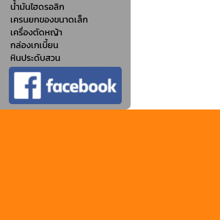
น้ำมันไฮดรอลิก
เครนยกของขนาดเล็ก
เครื่องตัดหญ้า
กล่องเกเบี้ยน
หินประดับสวน