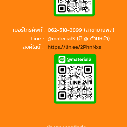
เบอร์โทรศัพท์ :
062-518-3899 (สาขาบางพลี)
Line :
@material3 (มี @ ด้านหน้า)
ลิงค์ไลน์ :
https://lin.ee/2PhnNxs