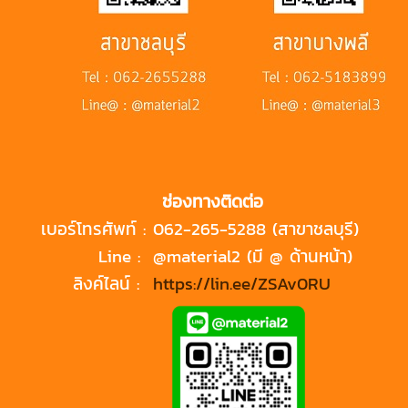
ช่องทางติดต่อ
เบอร์โทรศัพท์ :
062-265-5288 (สาขาชลบุรี)
Line :
@material2 (มี @ ด้านหน้า)
ลิงค์ไลน์ :
https://lin.ee/ZSAv0RU