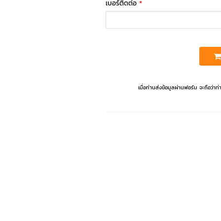
เบอร์ติดต่อ
*
เมื่อท่านส่งข้อมูลผ่านฟอร์ม จะถือว่า