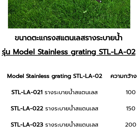
ขนาดตะแกรงสแตนเลสรางระบายน้ำ
รุ่น Model Stainless grating STL-LA-02
Model Stainless grating STL-LA-02
ความกว้าง
STL-LA-021
รางระบายน้ำสแตนเลส
100
STL-LA-022
รางระบายน้ำสแตนเลส
150
STL-LA-023
รางระบายน้ำสแตนเลส
200