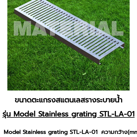
ขนาดตะแกรงสแตนเลสรางระบายน้ำ
รุ่น Model Stainless grating STL-LA-01
Model Stainless grating STL-LA-01
ความกว้าง(mm