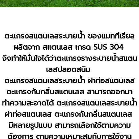
ตะแกรงสแตนเลสระบายน้ำ ของแมททีเรียล
ผลิตจาก สแตนเลส เกรด
SUS 304
จึงทำให้มั่นใจได้ว่าตะแกรงรางระบายน้ำสแตน
เลส
ปลอดสนิม
ตะแกรงสแตนเลสระบายน้ำ ฝาท่อสแตนเลส
ตะแกรงกันกลิ่นสแตนเลส สามารถออกมา
ทำความสะอาดได้ ตะแกรงสแตนเลสระบายน้ำ
ฝาท่อสแตนเลส ตะแกรงกันกลิ่นสแตนเลส
มีหลายรูปแบบ สามารถเลือกใช้ตามความ
ต้องการ ตามความเหมาะสมกับการใช้งาน