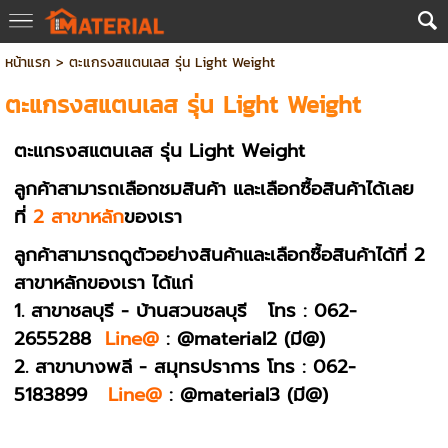
หน้าแรก
>
ตะแกรงสแตนเลส รุ่น Light Weight
ตะแกรงสแตนเลส รุ่น Light Weight
ตะแกรงสแตนเลส รุ่น Light Weight
ลูกค้าสามารถเลือกชมสินค้า และเลือกซื้อสินค้าได้เลย
ที่
2 สาขาหลัก
ของเรา
ลูกค้าสามารถดูตัวอย่างสินค้าและเลือกซื้อสินค้าได้ที่ 2
สาขาหลักของเรา ได้แก่
1. สาขาชลบุรี - บ้านสวนชลบุรี โทร : 062-
2655288
Line@
: @material2 (มี@)
2. สาขาบางพลี - สมุทรปราการ โทร : 062-
5183899
Line@
: @material3
(มี@)