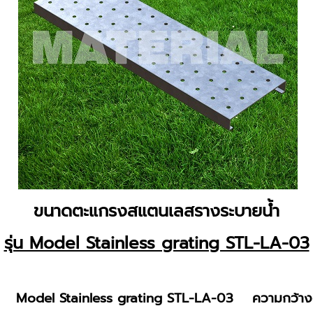
ขนาดตะแกรงสแตนเลสรางระบายน้ำ
รุ่น Model Stainless grating STL-LA-03
Model Stainless grating STL-LA-03
ความกว้าง