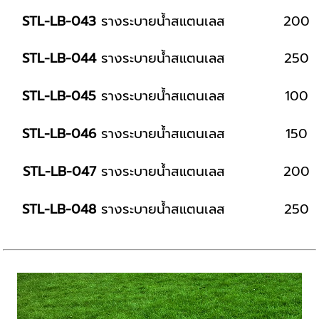
STL-LB-043
รางระบายน้ำสแตนเลส
200
STL-LB-044
รางระบายน้ำสแตนเลส
250
STL-LB-045
รางระบายน้ำสแตนเลส
100
STL-LB-046
รางระบายน้ำสแตนเลส
150
STL-LB-047
รางระบายน้ำสแตนเลส
200
STL-LB-048
รางระบายน้ำสแตนเลส
250