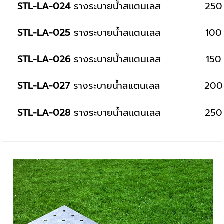
STL-LA-024
รางระบายน้ำสแตนเลส
250
STL-LA-025
รางระบายน้ำสแตนเลส
100
STL-LA-026
รางระบายน้ำสแตนเลส
150
STL-LA-027
รางระบายน้ำสแตนเลส
200
STL-LA-028
รางระบายน้ำสแตนเลส
250