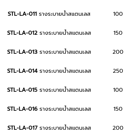
STL-LA-011
รางระบายน้ำสแตนเลส
100
STL-LA-012
รางระบายน้ำสแตนเลส
150
STL-LA-013
รางระบายน้ำสแตนเลส
200
STL-LA-014
รางระบายน้ำสแตนเลส
250
STL-LA-015
รางระบายน้ำสแตนเลส
100
STL-LA-016
รางระบายน้ำสแตนเลส
150
STL-LA-017
รางระบายน้ำสแตนเลส
200