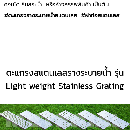
คอนโด ริมสระน้ำ หรือห้างสรรพสินค้า เป็นต้น
#ตะแกรงรางระบายน้ำสแตนเลส #ฝาท่อสแตนเลส
ตะแกรงสแตนเลสรางระบายน้ำ รุ่น
Light weight Stainless Grating