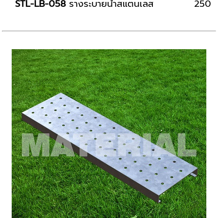
STL-LB-058
รางระบายน้ำสแตนเลส
250