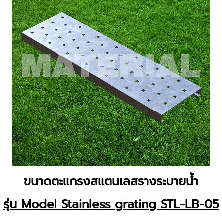
ขนาดตะแกรงสแตนเลสรางระบายน้ำ
รุ่น Model Stainless grating STL-LB-05