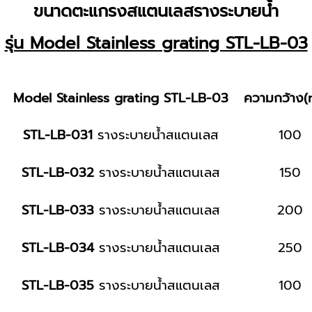
ขนาดตะแกรงสแตนเลสรางระบายน้ำ
รุ่น Model Stainless grating STL-LB-03
Model Stainless grating STL-LB-03
ความกว้าง(
STL-LB-031
รางระบายน้ำสแตนเลส
100
STL-LB-032
รางระบายน้ำสแตนเลส
150
STL-LB-033
รางระบายน้ำสแตนเลส
200
STL-LB-034
รางระบายน้ำสแตนเลส
250
STL-LB-035
รางระบายน้ำสแตนเลส
100