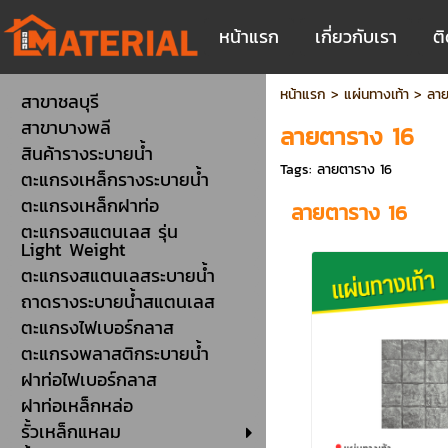
หน้าแรก
เกี่ยวกับเรา
ต
หน้าแรก
>
แผ่นทางเท้า
>
ลาย
สาขาชลบุรี
สาขาบางพลี
ลายตาราง 16
สินค้ารางระบายน้ำ
Tags:
ลายตาราง 16
ตะแกรงเหล็กรางระบายน้ำ
ตะแกรงเหล็กฝาท่อ
ลายตาราง 16
ตะแกรงสแตนเลส รุ่น
Light Weight
ตะแกรงสแตนเลสระบายน้ำ
ถาดรางระบายน้ำสแตนเลส
ตะแกรงไฟเบอร์กลาส
ตะแกรงพลาสติกระบายน้ำ
ฝาท่อไฟเบอร์กลาส
ฝาท่อเหล็กหล่อ
รั้วเหล็กแหลม