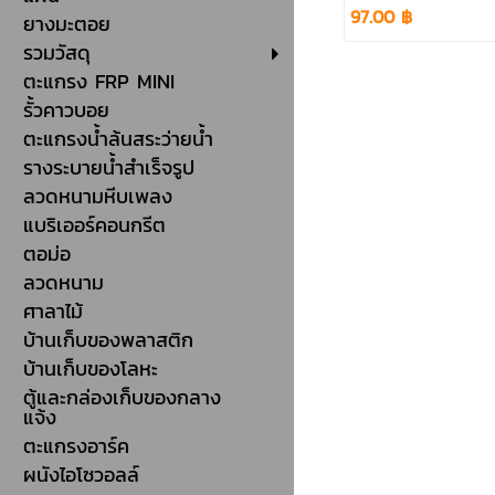
ขนาด 40 x 40 x
97.00 ฿
ยางมะตอย
รวมวัสดุ
ตะแกรง FRP MINI
รั้วคาวบอย
ตะแกรงน้ำล้นสระว่ายน้ำ
รางระบายน้ำสำเร็จรูป
ลวดหนามหีบเพลง
แบริเออร์คอนกรีต
ตอม่อ
ลวดหนาม
ศาลาไม้
บ้านเก็บของพลาสติก
บ้านเก็บของโลหะ
ตู้และกล่องเก็บของกลาง
แจ้ง
ตะแกรงอาร์ค
ผนังไอโซวอลล์