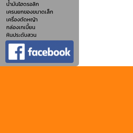
น้ำมันไฮดรอลิก
เครนยกของขนาดเล็ก
เครื่องตัดหญ้า
กล่องเกเบี้ยน
หินประดับสวน